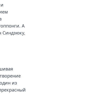
 и
нием
в
оппонги. А
н Синдзюку,
ашивая
отворение
 один из
 прекрасный