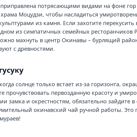
у приправлена потрясающими видами на фоне гор
 храма Моцудзи, чтобы насладиться умиротворе
кульптурами из камня. Если захотите перекусить 
одном из симпатичных семейных ресторанчиков Р
можно махнуть в центр Окинавы – бурлящий райо
вуют с древностями.
гусуку
когда солнце только встает из-за горизонта, окр
ете прочувствовать первозданную красоту и умир
рии замка и окрестностям, обязательно зайдите в
умительный окинавский чай ручной работы. Это
мураев!