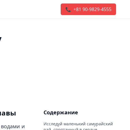
📞 +81 90-9829-4555
у
навы
Содержание
Исследуй маленький самурайский
 водами и
рай, спрятанный в сердце