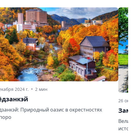
екабря 2024 г.
•
2 мин
ёдзанкэй
26 октябр
Замок
дзанкэй: Природный оазис в окрестностях
поро
Величес
история