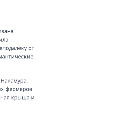
язана
ила
еподалеку от
омантические
 Накамура,
ых фермеров
чная крыша и