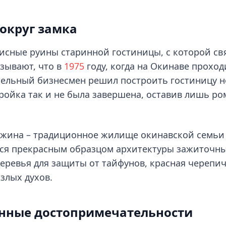
округ замка
писные руины старинной гостиницы, с которой св
азывают, что в
1975
году, когда на Окинаве проход
тельный бизнесмен решил построить гостиницу н
ройка так и не была завершена, оставив лишь р
ужина – традиционное жилище окинавской семьи
яется прекрасным образцом архитектуры зажиточн
деревья для защиты от тайфунов, красная черепи
злых духов.
нные достопримечательности