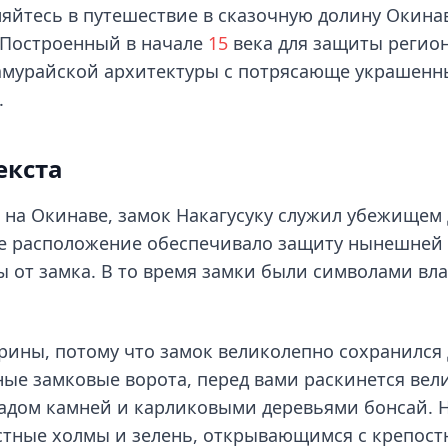
йтесь в путешествие в сказочную долину Окинав
 Построенный в начале
15
века для защиты регион
амурайской архитектуры с потрясающе украшен
.
екста
 на Окинаве, замок Накагусуку служил убежищем
кое расположение обеспечивало защиту нынешней
ы от замка. В то время замки были символами вла
арины, потому что замок великолепно сохранился
нные замковые ворота, перед вами раскинется ве
дом камней и карликовыми деревьями бонсай. Н
тные холмы и зелень, открывающимся с крепостн