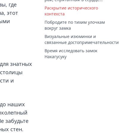
ы, где
Окинавы
Раскрытие исторического
а, этот
контекста
ными
Побродите по тихим улочкам
вокруг замка
Визуальные изюминки и
связанные достопримечательности
Время исследовать замок
Накагусуку
 для знатных
 столицы
сти и
 до наших
ликолепный
е забудьте
ых стен.