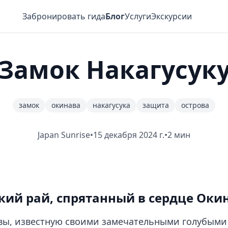
Забронировать гида
Блог
Услуги
Экскурсии
Замок Накагусук
замок
окинава
накагусука
защита
острова
Japan Sunrise
•
15 декабря 2024 г.
•
2 мин
кий рай, спрятанный в сердце Оки
вы, известную своими замечательными голубыми