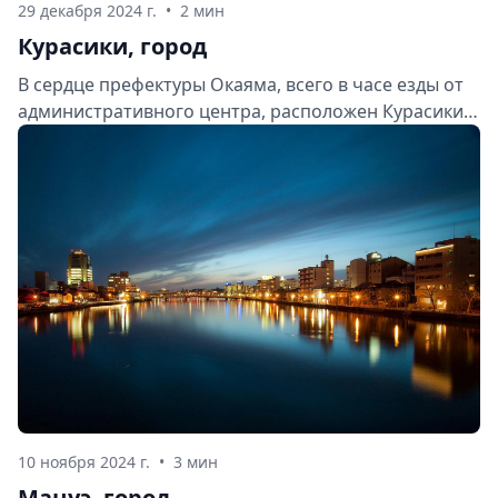
29 декабря 2024 г.
•
2 мин
Курасики, город
В сердце префектуры Окаяма, всего в часе езды от
административного центра, расположен Курасики –
город-жемчужина, известный как «Маленькая
Венеция Японии». Этот очаровательный уголок
овеян ореолом старины и пропитан неповторимой
атмосферой эпохи Эдо.
10 ноября 2024 г.
•
3 мин
Мацуэ, город