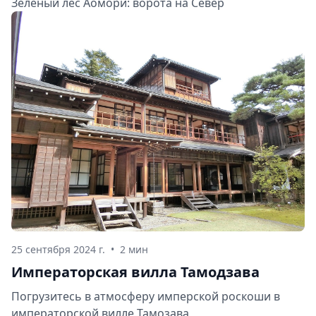
Зеленый лес Аомори: ворота на Север
25 сентября 2024 г.
•
2 мин
Императорская вилла Тамодзава
Погрузитесь в атмосферу имперской роскоши в
императорской вилле Тамозава