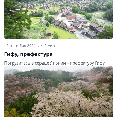
12 сентября 2024 г.
•
2 мин
Гифу, префектура
Погрузитесь в сердце Японии – префектуру Гифу