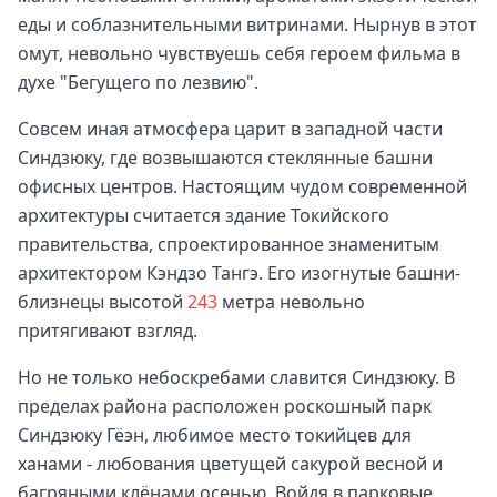
еды и соблазнительными витринами. Нырнув в этот
омут, невольно чувствуешь себя героем фильма в
духе "Бегущего по лезвию".
Совсем иная атмосфера царит в западной части
Синдзюку, где возвышаются стеклянные башни
офисных центров. Настоящим чудом современной
архитектуры считается здание Токийского
правительства, спроектированное знаменитым
архитектором Кэндзо Тангэ. Его изогнутые башни-
близнецы высотой
243
метра невольно
притягивают взгляд.
Но не только небоскребами славится Синдзюку. В
пределах района расположен роскошный парк
Синдзюку Гёэн, любимое место токийцев для
ханами - любования цветущей сакурой весной и
багряными клёнами осенью. Войдя в парковые