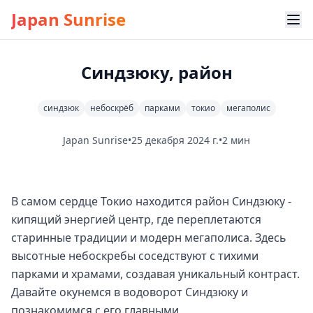
Japan Sunrise
Синдзюку, район
синдзюк
небоскрёб
парками
токио
мегаполис
Japan Sunrise
•
25 декабря 2024 г.
•
2 мин
В самом сердце Токио находится район Синдзюку -
кипящий энергией центр, где переплетаются
старинные традиции и модерн мегаполиса. Здесь
высотные небоскребы соседствуют с тихими
парками и храмами, создавая уникальный контраст.
Давайте окунемся в водоворот Синдзюку и
познакомимся с его главными