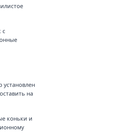
вилистое
 с
ионные
р установлен
оставить на
ые коньки и
ционному