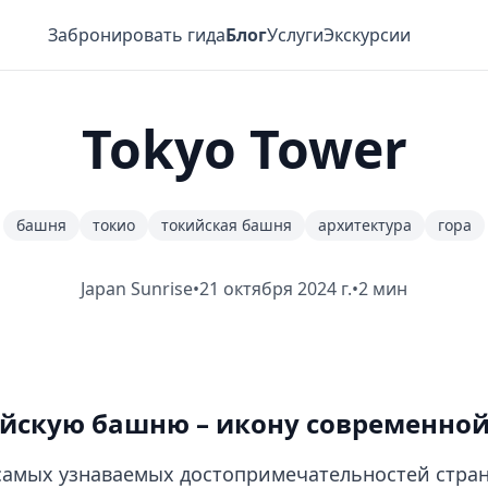
Забронировать гида
Блог
Услуги
Экскурсии
Tokyo Tower
башня
токио
токийская башня
архитектура
гора
Japan Sunrise
•
21 октября 2024 г.
•
2 мин
ийскую башню – икону современно
 самых узнаваемых достопримечательностей стра