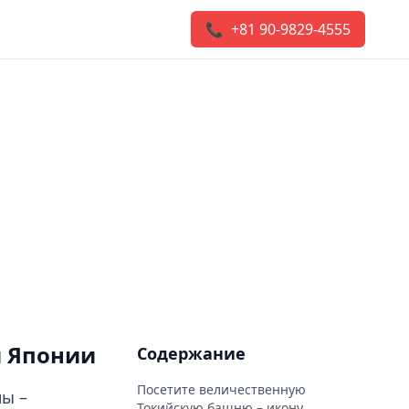
📞 +81 90-9829-4555
й Японии
Содержание
Посетите величественную
ны –
Токийскую башню – икону