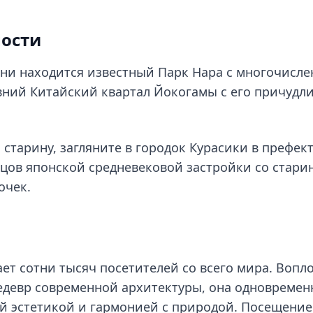
ости
шни находится известный Парк Нара с многочисл
ний Китайский квартал Йокогамы с его причудл
 старину, загляните в городок Курасики в префек
зцов японской средневековой застройки со стар
очек.
ет сотни тысяч посетителей со всего мира. Воп
девр современной архитектуры, она одновремен
й эстетикой и гармонией с природой. Посещение