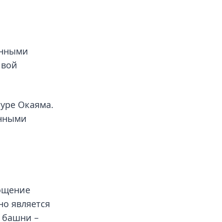
енными
ивой
туре Окаяма.
инными
лощение
но является
 башни –