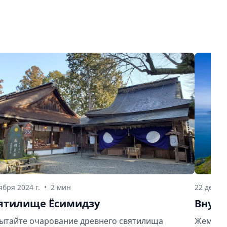
ября 2024 г.
•
2 мин
22 декабр
ятилище Ёсимидзу
Внутр
ытайте очарование древнего святилища
Жемчужи