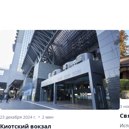
3 но
Св
23 декабря 2024 г.
•
2 мин
Киотский вокзал
Исп