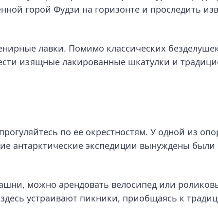
нной горой Фудзи на горизонте и проследить из
енирные лавки. Помимо классических безделушек
ести изящные лакированные шкатулки и традиц
рогуляйтесь по ее окрестностям. У одной из опо
кие антарктические экспедиции вынуждены были 
башни, можно арендовать велосипед или роликов
 здесь устраивают пикники, приобщаясь к тради