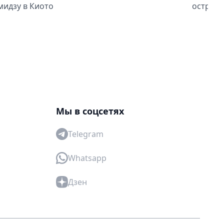
мидзу в Киото
острово
Мы в соцсетях
Telegram
Whatsapp
Дзен