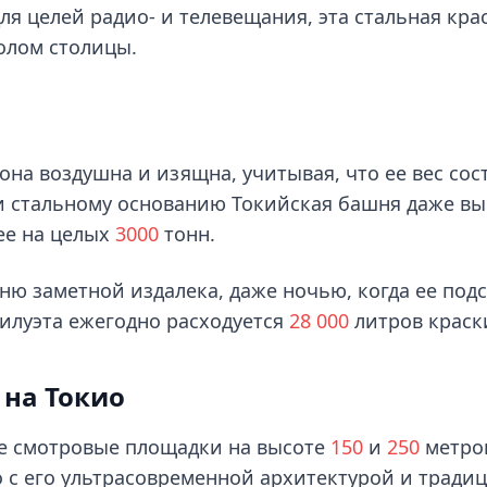
для целей радио- и телевещания, эта стальная кра
олом столицы.
она воздушна и изящна, учитывая, что ее вес сос
 и стальному основанию Токийская башня даже в
ее на целых
3000
тонн.
ю заметной издалека, даже ночью, когда ее под
силуэта ежегодно расходуется
28
000
литров краск
 на Токио
ве смотровые площадки на высоте
150
и
250
метро
 с его ультрасовременной архитектурой и трад