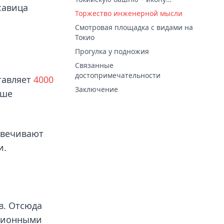
савица
современной Японии
Торжество инженерной мысли
Смотровая площадка с видами на
Токио
Прогулка у подножия
Связанные
достопримечательности
тавляет
4000
Заключение
ыше
свечивают
и.
в. Отсюда
иционными