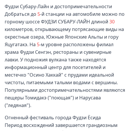
Фудзи Субару-Лайн и достопримечательности
Добраться до
5
-й станции на автомобиле можно по
горному шоссе ФУДЗИ СУБАРУ-ЛАЙН длиной
30
километров, открывающему потрясающие виды на
окрестные озера, Южные Японские Альпы и гору
Яцугатакэ. На
5
-м уровне расположены филиал
храма Фудзи Сенгэн, рестораны и сувенирные
лавки. У подножия вулкана также находятся
информационный центр для посетителей и
местечко "Осино Хаккай" с прудами идеальной
чистоты, питаемыми талыми водами с вершины.
Популярными достопримечательностями являются
пещеры Томидакэ ("поющая") и Нарусава
("ледяная").
Огненный фестиваль города Фудзи Ёсида
Период восхождений завершается грандиозным