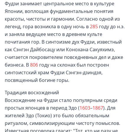
Фудзи занимает центральное место в культуре
Японии, воплощая фундаментальные понятия
красоты, чистоты и гармонии. Согласно одной из
легенд, гора возникла в одну ночь в
285
году до н.э.
и заняла ведущее место в древнем культе
почитания гор. В синтоизме дух Фудзи, известный
как Сэнгэн Дайбосацу или Конохана Сакуяхимэ,
считается покровителем повседневных дел и даже
бизнеса. В
806
году на склонах был построен
синтоистский храм Фудзи Сэнгэн-дзиндзя,
посвященный богине горы.
Традиция восхождений
Восхождение на Фудзи стало популярным среди
простых японцев в период Эдо (
1603
–
1867
). Для
жителей Эдо (Токио) это было обязательным
ритуалом, символизирующим чистоту помыслов.
Известная поговорка гласит: "Тот, кто ни разу не