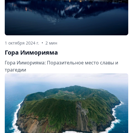
1 октября 2024 г.
•
2 мин
Гора Ииморияма
Гора Ииморияма: Поразительное место славы и
трагедии