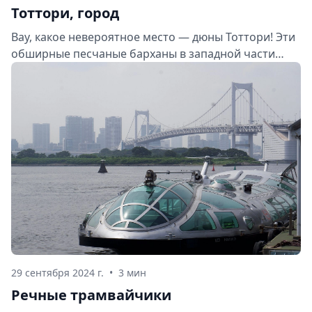
Тоттори, город
Вау, какое невероятное место — дюны Тоттори! Эти
обширные песчаные барханы в западной части
Японии просто завораживают. Давайте же
познакомимся с этой жемчужиной префектуры
Тоттори поближе.
29 сентября 2024 г.
•
3 мин
Речные трамвайчики