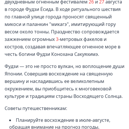
двухдневным огненным фестивалем
26
и
27
августа
в городе Фудзи Ёсида. В ходе ритуального шествия
по главной улице города проносят священный
микоси и паланкин "микагэ", имитирующий гору
весом около тонны. Празднество сопровождается
зажжением огромных
3
-метровых факелов и
костров, создавая впечатляющее огненное море в
честь богини Фудзи Конохана Сакуяхимэ.
Фудзи — это не просто вулкан, но воплощение души
Японии. Совершив восхождение на священную
вершину и насладившись ее великолепным
окружением, вы приобщитесь к многовековой
культуре и традициям страны Восходящего Солнца.
Советы путешественникам:
Планируйте восхождение в июле-августе,
обращая внимание на прогноз погоды.