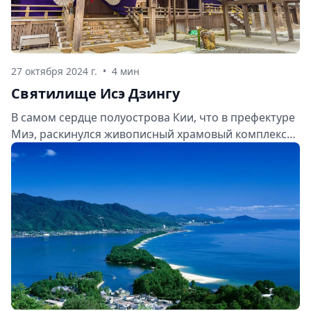
27 октября 2024 г.
•
4 мин
Святилище Исэ Дзингу
В самом сердце полуострова Кии, что в префектуре
Миэ, раскинулся живописный храмовый комплекс
Исэ Дзингу — духовный сосуд синтоистской веры и
главная жемчужина японского паломничества.
Здесь, среди величественных криптомерий и
зеленых холмов, времена года текут размеренно, а
древние сакральные традиции свято чтутся из
поколения в поколение.