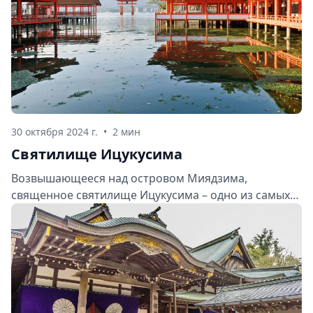
30 октября 2024 г.
•
2 мин
Святилище Ицукусима
Возвышающееся над островом Миядзима,
священное святилище Ицукусима – одно из самых
узнаваемых и фотографируемых мест в Японии. Это
сооружение XIV века, с его знаменитыми
плавающими тории и изящной архитектурой,
притягивает туристов со всего мира. Давайте же
погрузимся в историю этого великолепного храма и
откроем для себя истинную красоту острова!