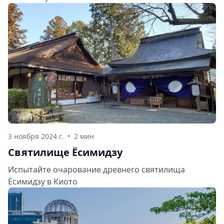
3 ноября 2024 г.
•
2 мин
Святилище Ёсимидзу
Испытайте очарование древнего святилища
Ёсимидзу в Киото