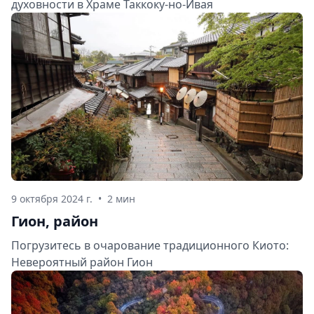
духовности в Храме Таккоку-но-Ивая
9 октября 2024 г.
•
2 мин
Гион, район
Погрузитесь в очарование традиционного Киото:
Невероятный район Гион