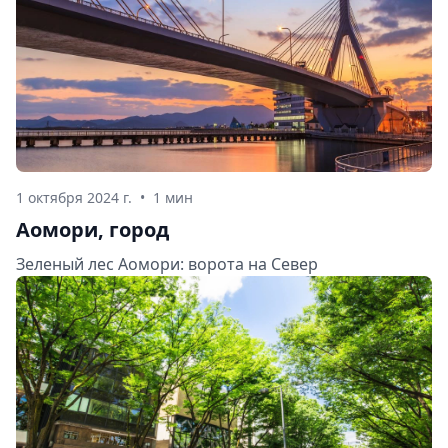
1 октября 2024 г.
•
1 мин
Аомори, город
Зеленый лес Аомори: ворота на Север