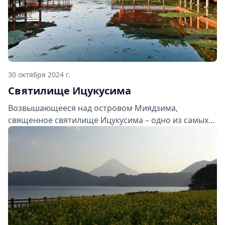
30 октября 2024 г.
Святилище Ицукусима
Возвышающееся над островом Миядзима,
священное святилище Ицукусима – одно из самых
узнаваемых и фотографируемых мест в Японии. Это
сооружение XIV века, с его знаменитыми
плавающими тории и изящной архитектурой,
притягивает туристов со всего мира. Давайте же
погрузимся в историю этого великолепного храма и
откроем для себя истинную красоту острова!