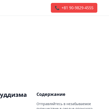
📞 +81 90-9829-4555
буддизма
Содержание
Отправляйтесь в незабываемое
путешествие в сердце японского