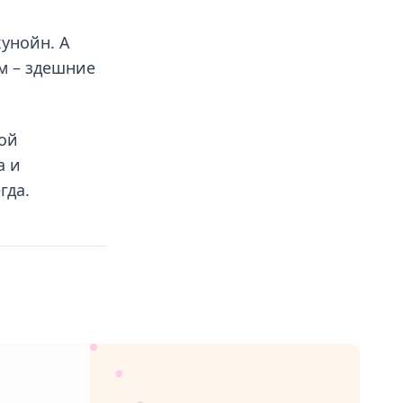
кунойн. А
м – здешние
ной
а и
гда.