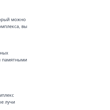
торый можно
омплекса, вы
нных
и памятными
мплекс
ые лучи