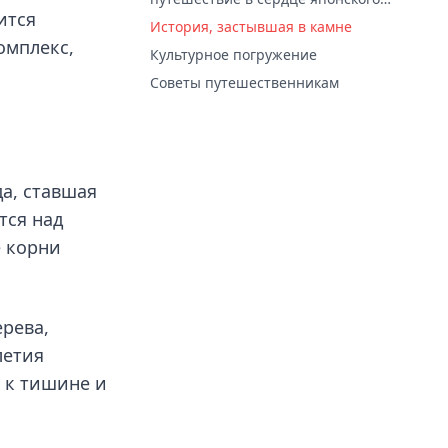
ится
буддизма – Храм Гаран
История, застывшая в камне
омплекс,
Культурное погружение
Советы путешественникам
да, ставшая
тся над
е корни
рева,
летия
 к тишине и