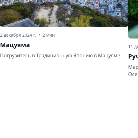
2 декабря 2024 г.
•
2 мин
Мацуяма
11 д
Ру
Погрузитесь в Традиционную Японию в Мацуяме
Мар
Осе