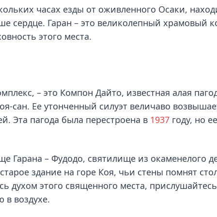
кольких часах езды от оживленного Осаки, наход
ше сердце. Гаран – это великолепный храмовый к
вность этого места.
омплекс, – это Компон Дайто, известная алая паго
оя-сан. Ее утонченный силуэт величаво возвышае
й. Эта пагода была перестроена в
1937
году, но е
е Гарана – Фудодо, святилище из окаменелого де
 старое здание на горе Коя, чьи стены помнят сто
сь духом этого священного места, прислушайтесь
 в воздухе.