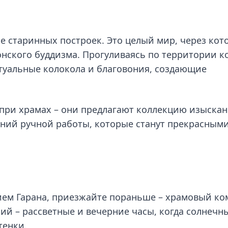
ие старинных построек. Это целый мир, через ко
нского буддизма. Прогуливаясь по территории к
туальные колокола и благовония, создающие
 при храмах – они предлагают коллекцию изыска
ений ручной работы, которые станут прекрасным
ием Гарана, приезжайте пораньше – храмовый ко
ий – рассветные и вечерние часы, когда солнечн
тенки.