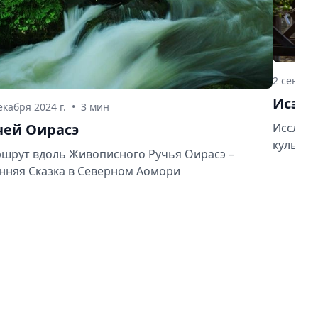
2 сентябр
Исэ, 
екабря 2024 г.
•
3 мин
чей Оирасэ
Исследу
культур
шрут вдоль Живописного Ручья Оирасэ –
нняя Сказка в Северном Аомори