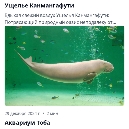
Ущелье Канмангафути
Вдыхая свежий воздух Ущелья Канмангафути:
Потрясающий природный оазис неподалеку от
Никко
29 декабря 2024 г.
•
2 мин
Аквариум Тоба