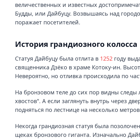
величественных и известных достопримечат
Будды, или Дайбуцу. Возвышаясь над горо
поражает посетителей.
История грандиозного колосса
Статуя Дайбуцу была отлита в
1252
году выд
священника Дзёко в храме Котоку-ин. Высот
Невероятно, но отливка происходила по ча
На бронзовом теле до сих пор видны следы 
хвостов". А если заглянуть внутрь через дв
подняться по лестнице на несколько метров
Некогда грандиозная статуя была позолочен
щеках бронзового гиганта. Изначально Дайб