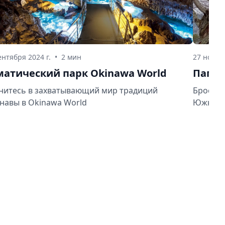
ентября 2024 г.
•
2 мин
27 ноября
матический парк Okinawa World
Пагод
нитесь в захватывающий мир традиций
Бросая 
навы в Okinawa World
Южных 