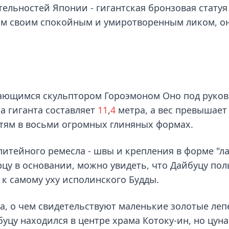
ельностей Японии - гигантская бронзовая статуя
дом своим спокойным и умиротворенным ликом, о
ающимся скульптором Гороэмоном Оно под руко
а гиганта составляет
11
,
4
метра, а вес превышае
стям в восьми огромных глиняных формах.
литейного ремесла - швы и крепления в форме "
ерцу в основании, можно увидеть, что Дайбуцу по
 к самому уху исполинского Будды.
а, о чем свидетельствуют маленькие золотые леп
уцу находился в центре храма Котоку-ин, но цун