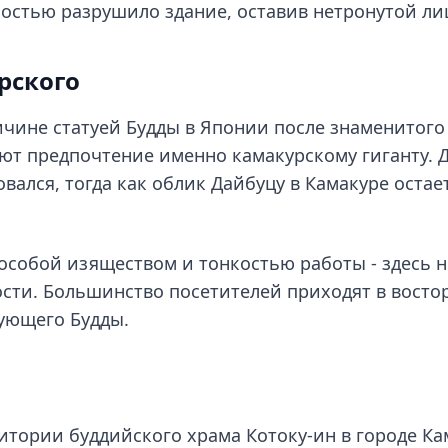
ностью разрушило здание, оставив нетронутой ли
рского
ичине статуей Будды в Японии после знаменитого
ют предпочтение именно камакурскому гиганту. Д
вался, тогда как облик Дайбуцу в Камакуре остае
 особой изяществом и тонкостью работы - здесь н
ости. Большинство посетителей приходят в востор
ующего Будды.
тории буддийского храма Котоку-ин в городе Кам