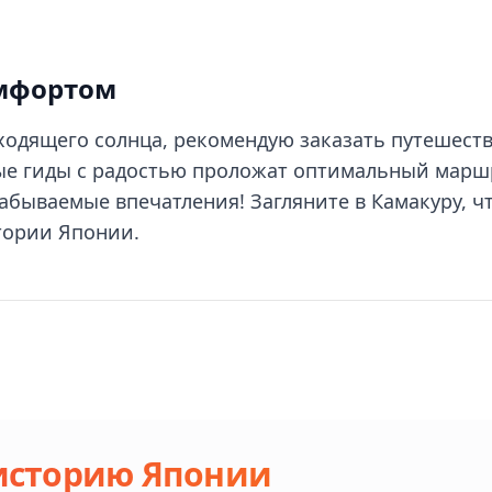
омфортом
ходящего солнца, рекомендую заказать путешеств
е гиды с радостью проложат оптимальный марш
абываемые впечатления! Загляните в Камакуру, ч
тории Японии.
 историю Японии