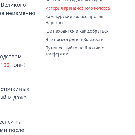
 Великого
История грандиозного колосса
на неизменно
Камакурский колосс против
Нарского
Где находится и как добраться
Что посмотреть поблизости
Путешествуйте по Японии с
комфортом
водством
т
100
тонн!
ласточкиных
лый и даже
естки на
ами после