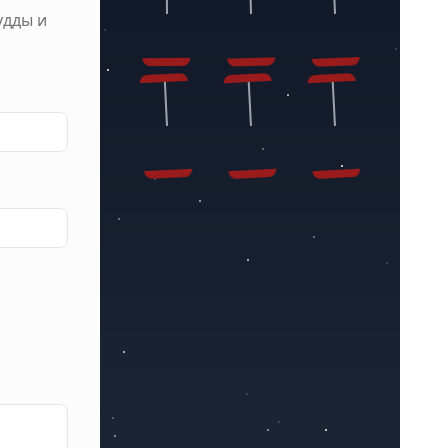
удды
и