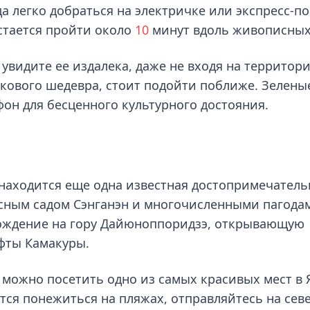
да легко добраться на электричке или экспресс-по
стается пройти около
10
минут вдоль живописных
 увидите ее издалека, даже не входя на территор
екового шедевра, стоит подойти поближе. Зелены
н для бесценного культурного достояния.
находится еще одна известная достопримечатель
сным садом Сэнганэн и многочисленными пагода
ождение на гору Дайюноппоридзэ, открывающую
фты Камакуры.
, можно посетить одно из самых красивых мест в 
ется понежиться на пляжах, отправляйтесь на сев