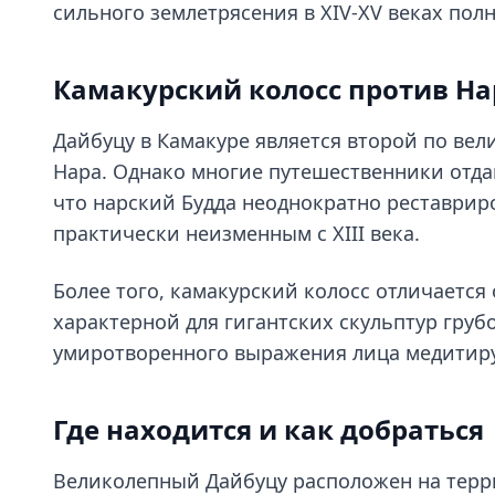
сильного землетрясения в XIV-XV веках пол
Камакурский колосс против На
Дайбуцу в Камакуре является второй по вел
Нара. Однако многие путешественники отда
что нарский Будда неоднократно реставриро
практически неизменным с XIII века.
Более того, камакурский колосс отличается
характерной для гигантских скульптур груб
умиротворенного выражения лица медитир
Где находится и как добраться
Великолепный Дайбуцу расположен на терри