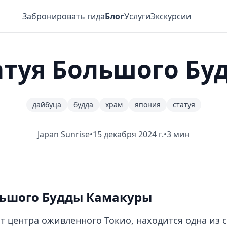
Забронировать гида
Блог
Услуги
Экскурсии
атуя Большого Бу
дайбуца
будда
храм
япония
статуя
Japan Sunrise
•
15 декабря 2024 г.
•
3 мин
льшого Будды Камакуры
от центра оживленного Токио, находится одна из 