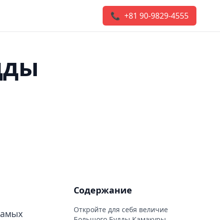
📞 +81 90-9829-4555
дды
Содержание
Откройте для себя величие
самых
Большого Будды Камакуры