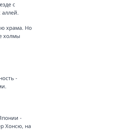
езде с
 аллей.
ию храма. Но
е холмы
ность -
ми.
Японии -
ер Хонсю, на