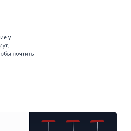
ие у
рут,
тобы почтить