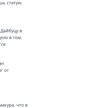
шь статую.
 Дайбуцу в
ело в том,
тся
ет
г от
акура, что в