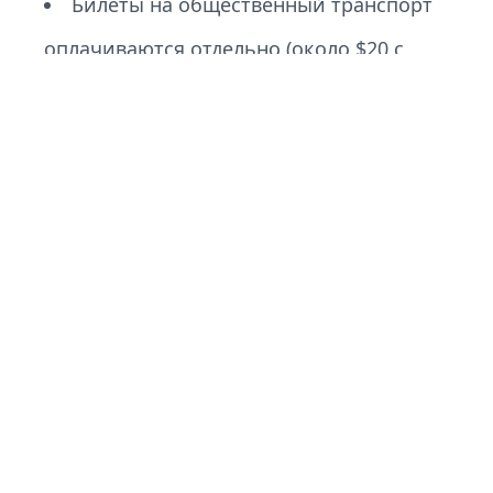
Билеты на общественный транспорт
оплачиваются отдельно (около $20 с
человека).
В программе предусмотрено время на
обед/перекус в одном из кафе (оплата по
меню).
Дополнительная информация
Мы будем передвигаться пешком и на
общественном транспорте, чтобы
максимально погрузиться в атмосферу Токио.
Наши гиды — настоящие эксперты, которые
поделятся с вами интересными фактами и