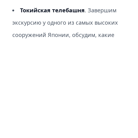
Токийская телебашня
. Завершим
экскурсию у одного из самых высоких
сооружений Японии, обсудим, какие
праздники у японцев связаны с
телебашней, и насладимся прекрасным
видом на город.
На экскурсии вы:
Увидите самое старое деревянное
сооружение Токио.