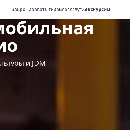
Забронировать гида
Блог
Услуги
Экскурсии
мобильная
ио
льтуры и JDM