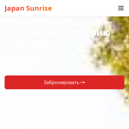
Japan Sunrise
Храм Мэйдзи Дзингу —
погружение в историю
синтоизма
Откройте для себя мир синтоизма в
крупнейшем святилище Токио.
Забронировать
Подробнее