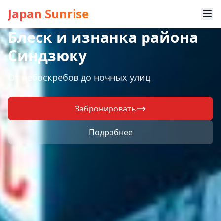
Japan Sunrise
Блеск и изнанка района
Синдзюку
От небоскребов до ночных улиц
Забронировать
Подробнее