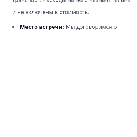
и не включены в стоимость.
Место встречи
: Мы договоримся о
месте встречи перед экскурсией. Если вам
удобнее, я могу забрать вас из отеля в
центральном Токио.
Трансфер
: Если ваш отель находится за
пределами кольцевой линии JR Yamanote,
или вам нужно забрать вас из пригорода
Токио или соседней префектуры,
пожалуйста, сообщите об этом заранее,