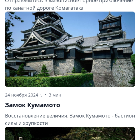
Отправляйтесь в живописное горное приключение
по канатной дороге Комагатакэ
24 ноября 2024 г.
•
3 мин
Замок Кумамото
Восстановление величия: Замок Кумамото - бастион
силы и хрупкости