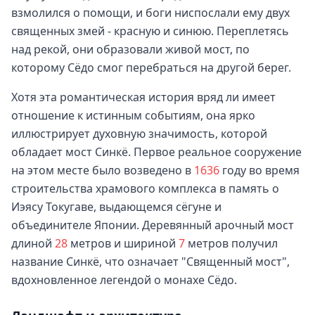
взмолился о помощи, и боги ниспослали ему двух
священных змей - красную и синюю. Переплетясь
над рекой, они образовали живой мост, по
которому Сёдо смог перебраться на другой берег.
Хотя эта романтическая история вряд ли имеет
отношение к истинным событиям, она ярко
иллюстрирует духовную значимость, которой
обладает мост Синкё. Первое реальное сооружение
на этом месте было возведено в
1636
году во время
строительства храмового комплекса в память о
Иэясу Токугаве, выдающемся сёгуне и
объединителе Японии. Деревянный арочный мост
длиной
28
метров и шириной
7
метров получил
название Синкё, что означает "Священный мост",
вдохновленное легендой о монахе Сёдо.