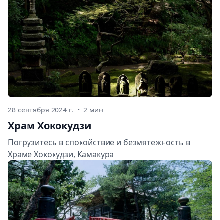
28 сентября 2024 г.
•
2 мин
Храм Хококудзи
Погрузитесь в спокойствие и безмятежность в
Храме Хококудзи, Камакура