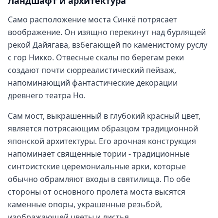
Ландшафт и архитектура
Само расположение моста Синкё потрясает
воображение. Он изящно перекинут над бурлящей
рекой Дайягава, взбегающей по каменистому руслу
с гор Никко. Отвесные скалы по берегам реки
создают почти сюрреалистический пейзаж,
напоминающий фантастические декорации
древнего театра Но.
Сам мост, выкрашенный в глубокий красный цвет,
является потрясающим образцом традиционной
японской архитектуры. Его арочная конструкция
напоминает священные тории - традиционные
синтоистские церемониальные арки, которые
обычно обрамляют входы в святилища. По обе
стороны от основного пролета моста высятся
каменные опоры, украшенные резьбой,
изображающей цветы и листья.