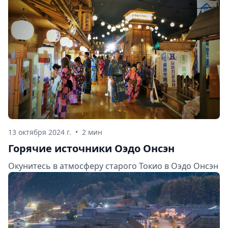
13 октября 2024 г.
•
2 мин
Горячие источники Оэдо Онсэн
Окунитесь в атмосферу старого Токио в Оэдо Онсэн