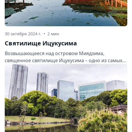
30 октября 2024 г.
•
2 мин
Святилище Ицукусима
Возвышающееся над островом Миядзима,
священное святилище Ицукусима – одно из самых
узнаваемых и фотографируемых мест в Японии. Это
сооружение XIV века, с его знаменитыми
плавающими тории и изящной архитектурой,
притягивает туристов со всего мира. Давайте же
погрузимся в историю этого великолепного храма и
откроем для себя истинную красоту острова!