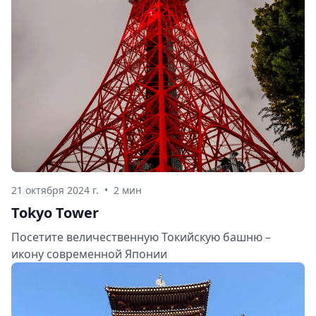
21 октября 2024 г.
•
2 мин
Tokyo Tower
Посетите величественную Токийскую башню –
икону современной Японии