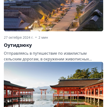
27 октября 2024 г.
•
2 мин
Оутидзюку
Отправляясь в путешествие по извилистым
сельским дорогам, в окружении живописных
рисовых полей и густых лесов, вы окажетесь в
Оутидзюку – старинной деревне, которая словно
застыла во времени. Здесь, в нескольких часах езды
от оживленного города, вас ждут традиционные
деревянные дома, узкие каналы и мостики,
создающие атмосферу покоя и умиротворения.