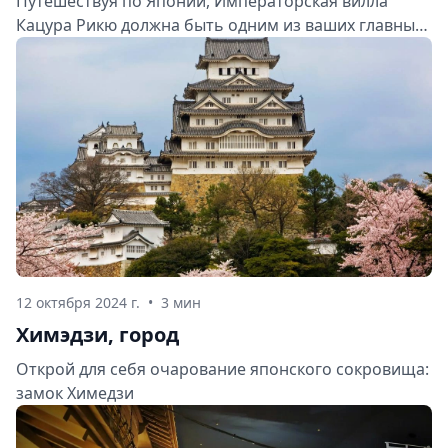
Путешествуя по Японии, Императорская вилла
Кацура Рикю должна быть одним из ваших главных
пунктов назначения. Этот сад, являющийся
примером великолепной японской ландшафтной
архитектуры, покорит вас своей красотой и
вниманием к деталям.
12 октября 2024 г.
•
3 мин
Химэдзи, город
Открой для себя очарование японского сокровища:
замок Химедзи