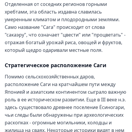
Отделенная от соседних регионов горными
хребтами, эта область издавна славилась
умеренным климатом и плодородными землями.
Само название "Сага" происходит от слова
"сакаэру", что означает "цвести" или "процветать" -
отражая богатый урожай риса, овощей и фруктов,
который щедро одаривали местные поля.
Стратегическое расположение Саги
Помимо сельскохозяйственных даров,
расположение Саги на кратчайшем пути между
Японией и азиатским континентом сыграло важную
роль в ее историческом развитии. Еще в III веке н.э.
здесь существовало древнее поселение Ёсиногари,
чьи следы были обнаружены при археологических
раскопках - огромные могильники, колодцы и
жилища на сваях. Некоторые историки видят в нем