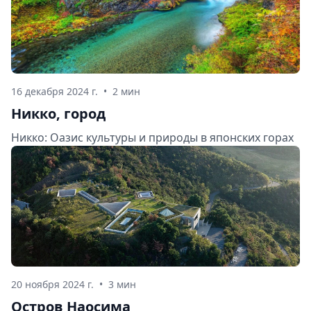
16 декабря 2024 г.
•
2 мин
Никко, город
Никко: Оазис культуры и природы в японских горах
20 ноября 2024 г.
•
3 мин
Остров Наосима