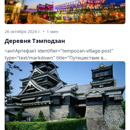
26 октября 2024 г.
•
1 мин
Деревня Тэмподзан
<антАртефакт identifier="tempozan-village-post"
type="text/markdown" title="Путешествие в
загадочный район Тэмподзан в Осаке">