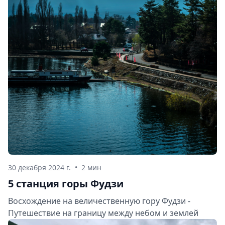
30 декабря 2024 г.
•
2 мин
5 станция горы Фудзи
Восхождение на величественную гору Фудзи -
Путешествие на границу между небом и землей