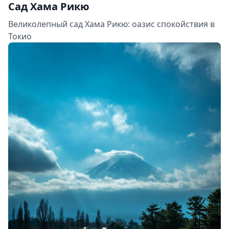
Сад Хама Рикю
Великолепный сад Хама Рикю: оазис спокойствия в
Токио