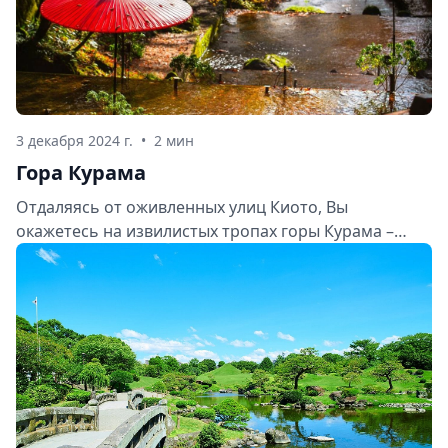
3 декабря 2024 г.
•
2 мин
Гора Курама
Отдаляясь от оживленных улиц Киото, Вы
окажетесь на извилистых тропах горы Курама –
природного оазиса, сохранившегося посреди
городского шума. Это место издревле почиталось
как священное, что нашло отражение в его
потрясающих храмах и чистейшей энергии.