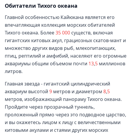
Обитатели Тихого океана
Главной особенностью Кайюкана является его
впечатляющая коллекция морских обитателей
Тихого океана. Более
35
000
существ, включая
гигантских китовых акул, грациозных скатов-мант и
множество других видов рыб, млекопитающих,
птиц, рептилий и амфибий, населяют его огромные
аквариумы общим объемом почти
13
,
5
миллионов
литров.
Главная звезда - гигантский цилиндрический
аквариум высотой
9
метров и диаметром
8
,
5
метров, изображающий панораму Тихого океана.
Пройдите через прозрачный туннель,
проложенный прямо через это подводное царство,
и вы окажетесь лицом к лицу с величественными
китовыми акулами и стаями других морских