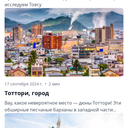
исследуем Тоёсу
17 сентября 2024 г.
•
2 мин
Тоттори, город
Вау, какое невероятное место — дюны Тоттори! Эти
обширные песчаные барханы в западной части
Японии просто завораживают. Давайте же
познакомимся с этой жемчужиной префектуры