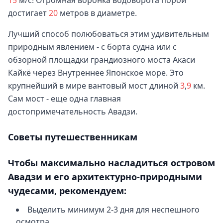
15
м/с! Огромная воронка водоворота порой
достигает
20
метров в диаметре.
Лучший способ полюбоваться этим удивительным
природным явлением - с борта судна или с
обзорной площадки грандиозного моста Акаси
Кайкё через Внутреннее Японское море. Это
крупнейший в мире вантовый мост длиной
3
,
9
км.
Сам мост - еще одна главная
достопримечательность Авадзи.
Советы путешественникам
Чтобы максимально насладиться островом
Авадзи и его архитектурно-природными
чудесами, рекомендуем:
Выделить минимум 2-3 дня для неспешного
осмотра